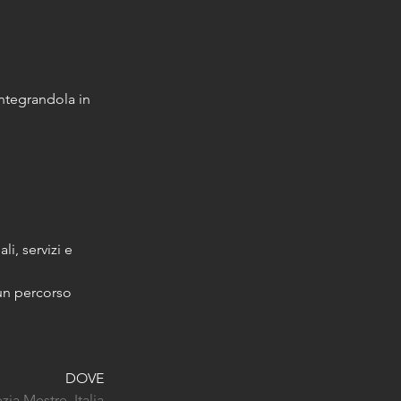
integrandola in 
i, servizi e 
 un percorso 
DOVE
zia Mestre, Italia