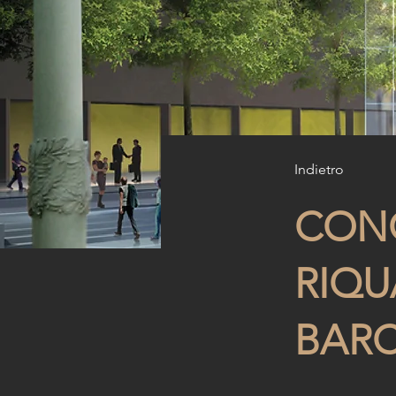
Indietro
CON
RIQU
BAR