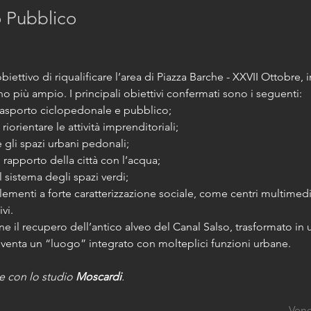
o Pubblico
obiettivo di riqualificare l’area di Piazza Barche - XXVII Ottobre, 
o più ampio. I principali obiettivi confermati sono i seguenti:
 trasporto ciclopedonale e pubblico;
riorientare le attività imprenditoriali;
e gli spazi urbani pedonali;
l rapporto della città con l’acqua;
il sistema degli spazi verdi;
lementi a forte caratterizzazione sociale, come centri multimedial
ivi.
one il recupero dell’antico alveo del Canal Salso, trasformato in
venta un “luogo” integrato con molteplici funzioni urbane.
e con lo studio 
Moscardi
.
Vene